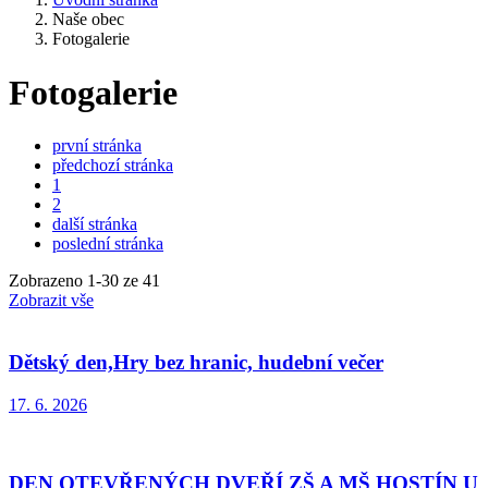
Naše obec
Fotogalerie
Fotogalerie
první stránka
předchozí stránka
1
2
další stránka
poslední stránka
Zobrazeno
1
-
30
ze 41
Zobrazit vše
Dětský den,Hry bez hranic, hudební večer
17. 6. 2026
DEN OTEVŘENÝCH DVEŘÍ ZŠ A MŠ HOSTÍN U