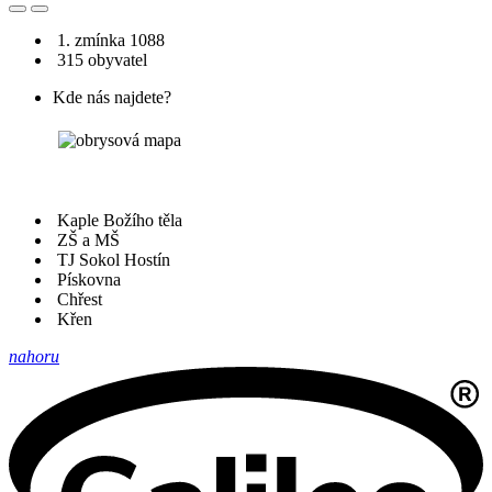
1. zmínka 1088
315 obyvatel
Kde nás najdete?
Kaple Božího těla
ZŠ a MŠ
TJ Sokol Hostín
Pískovna
Chřest
Křen
nahoru