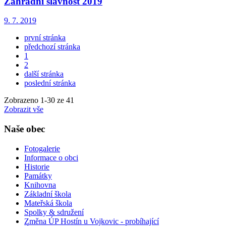
Zahradní slavnost 2019
9. 7. 2019
první stránka
předchozí stránka
1
2
další stránka
poslední stránka
Zobrazeno
1
-
30
ze 41
Zobrazit vše
Naše obec
Fotogalerie
Informace o obci
Historie
Památky
Knihovna
Základní škola
Mateřská škola
Spolky & sdružení
Změna ÚP Hostín u Vojkovic - probíhající