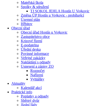
Mateřská škola
Spolky & sdružení
TJ SOKOL JEHLA Hostín U Vojkovic
Změna ÚP Hostín u Vojkovic - probíhající
Územní plán
Hřbitov
Obecní úřad
Obecní úřad Hostín u Vojkovic
Zastupitelstvo obce
Krizové řízení
E-podatelna
Úřední deska
Povinné informace
Veřejné zakázky
Nakládání s odpady
Usnesení a zápisy ZO
Rozpočet
Nařízení
Vyhlášky
Aktuality
Kalendář akcí
Praktické info
Poplatky a odpady
Sběrný dvůr
Jízdní řády