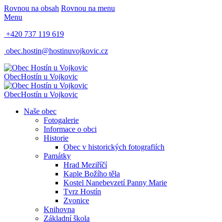
Rovnou na obsah
Rovnou na menu
Menu
+420 737 119 619
obec.hostin@hostinuvojkovic.cz
Obec
Hostín u Vojkovic
Obec
Hostín u Vojkovic
Naše obec
Fotogalerie
Informace o obci
Historie
Obec v historických fotografiích
Památky
Hrad Meziříčí
Kaple Božího těla
Kostel Nanebevzetí Panny Marie
Tvrz Hostín
Zvonice
Knihovna
Základní škola