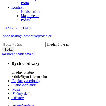
Pošta
Kontakt
Napište nám
Mapa webu
Počasí
+420 737 119 619
obec.hostin@hostinuvojkovic.cz
Hledaný výraz
Hledat
rozšířené vyhledávání
Rychlé odkazy
Snadný přístup
k důležitým informacím
Poplatky a odpady
Platba-poplatky
Pošta
Sběrný dvůr
Hřbitov
Úvodní stránka