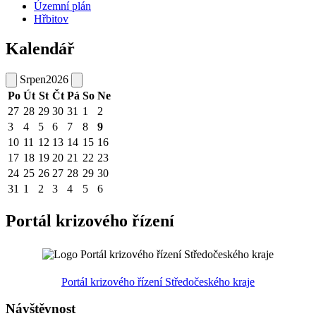
Územní plán
Hřbitov
Kalendář
Srpen
2026
Po
Út
St
Čt
Pá
So
Ne
27
28
29
30
31
1
2
3
4
5
6
7
8
9
10
11
12
13
14
15
16
17
18
19
20
21
22
23
24
25
26
27
28
29
30
31
1
2
3
4
5
6
Portál krizového řízení
Portál krizového řízení Středočeského kraje
Návštěvnost