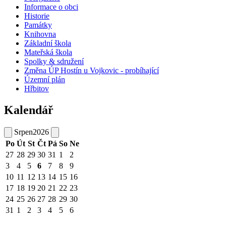
Informace o obci
Historie
Památky
Knihovna
Základní škola
Mateřská škola
Spolky & sdružení
Změna ÚP Hostín u Vojkovic - probíhající
Územní plán
Hřbitov
Kalendář
Srpen
2026
Po
Út
St
Čt
Pá
So
Ne
27
28
29
30
31
1
2
3
4
5
6
7
8
9
10
11
12
13
14
15
16
17
18
19
20
21
22
23
24
25
26
27
28
29
30
31
1
2
3
4
5
6