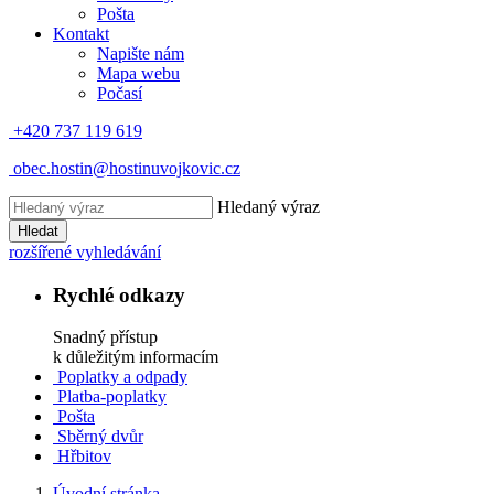
Pošta
Kontakt
Napište nám
Mapa webu
Počasí
+420 737 119 619
obec.hostin@hostinuvojkovic.cz
Hledaný výraz
Hledat
rozšířené vyhledávání
Rychlé odkazy
Snadný přístup
k důležitým informacím
Poplatky a odpady
Platba-poplatky
Pošta
Sběrný dvůr
Hřbitov
Úvodní stránka