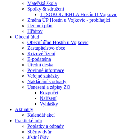
Mateřská škola
Spolky & sdružení
TJ SOKOL JEHLA Hostín U Vojkovic
Změna ÚP Hostín u Vojkovic - probíhající
Územní plán
Hřbitov
Obecní úřad
Obecní úřad Hostín u Vojkovic
Zastupitelstvo obce
Krizové řízení
E-podatelna
Úřední deska
Povinné informace
Veřejné zakázky
Nakládání s odpady
Usnesení a zápisy ZO
Rozpočet
Nařízení
Vyhlášky
Aktuality
Kalendář akcí
Praktické info
Poplatky a odpady
Sběrný dvůr
Jízdní řády