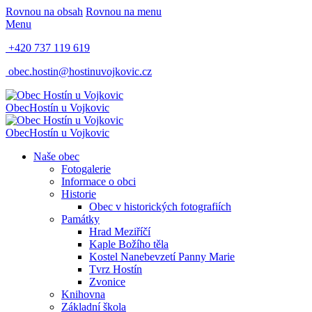
Rovnou na obsah
Rovnou na menu
Menu
+420 737 119 619
obec.hostin@hostinuvojkovic.cz
Obec
Hostín u Vojkovic
Obec
Hostín u Vojkovic
Naše obec
Fotogalerie
Informace o obci
Historie
Obec v historických fotografiích
Památky
Hrad Meziříčí
Kaple Božího těla
Kostel Nanebevzetí Panny Marie
Tvrz Hostín
Zvonice
Knihovna
Základní škola