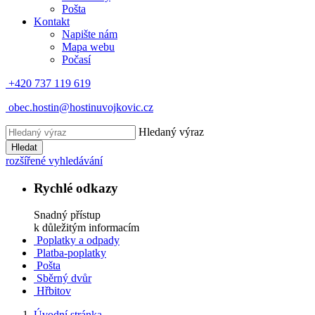
Pošta
Kontakt
Napište nám
Mapa webu
Počasí
+420 737 119 619
obec.hostin@hostinuvojkovic.cz
Hledaný výraz
Hledat
rozšířené vyhledávání
Rychlé odkazy
Snadný přístup
k důležitým informacím
Poplatky a odpady
Platba-poplatky
Pošta
Sběrný dvůr
Hřbitov
Úvodní stránka