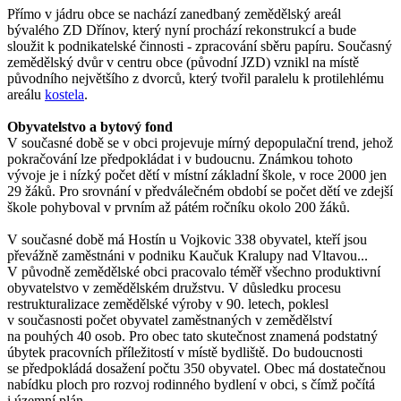
Přímo v jádru obce se nachází zanedbaný zemědělský areál
bývalého ZD Dřínov, který nyní prochází rekonstrukcí a bude
sloužit k podnikatelské činnosti - zpracování sběru papíru. Současný
zemědělský dvůr v centru obce (původní JZD) vznikl na místě
původního největšího z dvorců, který tvořil paralelu k protilehlému
areálu
kostela
.
Obyvatelstvo a bytový fond
V současné době se v obci projevuje mírný depopulační trend, jehož
pokračování lze předpokládat i v budoucnu. Známkou tohoto
vývoje je i nízký počet dětí v místní základní škole, v roce 2000 jen
29 žáků. Pro srovnání v předválečném období se počet dětí ve zdejší
škole pohyboval v prvním až pátém ročníku okolo 200 žáků.
V současné době má Hostín u Vojkovic 338 obyvatel, kteří jsou
převážně zaměstnáni v podniku Kaučuk Kralupy nad Vltavou...
V původně zemědělské obci pracovalo téměř všechno produktivní
obyvatelstvo v zemědělském družstvu. V důsledku procesu
restrukturalizace zemědělské výroby v 90. letech, poklesl
v současnosti počet obyvatel zaměstnaných v zemědělství
na pouhých 40 osob. Pro obec tato skutečnost znamená podstatný
úbytek pracovních příležitostí v místě bydliště. Do budoucnosti
se předpokládá dosažení počtu 350 obyvatel. Obec má dostatečnou
nabídku ploch pro rozvoj rodinného bydlení v obci, s čímž počítá
i územní plán.