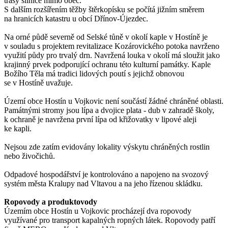
trasy silnice mimo obec.
S dalším rozšířením těžby štěrkopísku se počítá jižním směrem
na hranicích katastru u obcí Dřínov-Újezdec.
Na orné půdě severně od Selské tůně v okolí kaple v Hostíně je
v souladu s projektem revitalizace Kozárovického potoka navrženo
využití půdy pro trvalý drn. Navržená louka v okolí má sloužit jako
krajinný prvek podporující ochranu této kulturní památky. Kaple
Božího Těla má tradici lidových poutí s jejichž obnovou
se v Hostíně uvažuje.
Území obce Hostín u Vojkovic není součástí žádné chráněné oblasti.
Památnými stromy jsou lípa a dvojice plata - dub v zahradě školy,
k ochraně je navržena první lípa od křižovatky v lipové aleji
ke kapli.
Nejsou zde zatím evidovány lokality výskytu chráněných rostlin
nebo živočichů.
Odpadové hospodářství je kontrolováno a napojeno na svozový
systém města Kralupy nad Vltavou a na jeho řízenou skládku.
Ropovody a produktovody
Územím obce Hostín u Vojkovic procházejí dva ropovody
využívané pro transport kapalných ropných látek. Ropovody patří