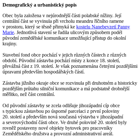
Demografický a urbanistický popis
Obec byla založena v nejúrodnější části polabské nížiny. Její
centrální část se vyvinula při vrcholu meandru říčního ramene
v prostoru, který se těsně přimyká ke
kostelu Nanebevzetí Panny
Marie
. Jednotlivá stavení se řadila ulicovým způsobem podél
původní zemědělské komunikace umožňující přístup do okolní
krajiny.
Stavební fond obce pochází v jejich různých částech z různých
období. Původní zástavba pochází místy z konce 18. století,
převážná část z 19. století. Je však poznamenána četnými pozdějšími
úpravami především hospodářských částí.
Zástavba jižního okraje obce se rozvinula při druhotném a historicky
pozdějším průtahu silniční komunikace a má podstatně drobnější
měřítko, než část centrální.
Od původní zástavby se zcela odlišuje jihozápadní cíp obce
s typickou zástavbou po úsporné parcelaci z první poloviny
20. století a především nová současná výstavba v jihozápadní
a severovýchodní části obce. Ve druhé polovině 20. století byly
rovněž postaveny nové objekty bytovek pro pracovníky
Zemědělského družstva a provozní administrativní areál.