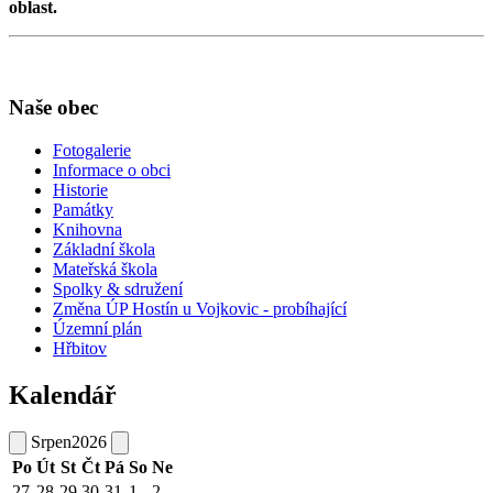
oblast.
Naše obec
Fotogalerie
Informace o obci
Historie
Památky
Knihovna
Základní škola
Mateřská škola
Spolky & sdružení
Změna ÚP Hostín u Vojkovic - probíhající
Územní plán
Hřbitov
Kalendář
Srpen
2026
Po
Út
St
Čt
Pá
So
Ne
27
28
29
30
31
1
2