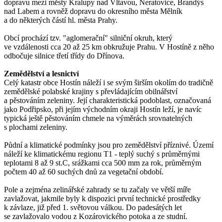
dopravu mezi městy Kralupy nad Vltavou, Neratovice, Brandýs
nad Labem a rovněž dopravu do okresního města Mělník
a do některých částí hl. města Prahy.
Obcí prochází tzv. "aglomerační" silniční okruh, který
ve vzdálenosti cca 20 až 25 km obkružuje Prahu. V Hostíně z něho
odbočuje silnice třetí třídy do Dřínova.
Zemědělství a lesnictví
Celý katastr obce Hostín náleží i se svým širším okolím do tradičně
zemědělské polabské krajiny s převládajícím obilnářství
a pěstováním zeleniny. Její charakteristická podoblast, označovaná
jako Podřipsko, při jejím východním okraji Hostín leží, je navíc
typická ještě pěstováním chmele na výměrách srovnatelných
s plochami zeleniny.
Půdní a klimatické podmínky jsou pro zemědělství příznivé. Území
náleží ke klimatickému regionu T1 - teplý suchý s průměrnými
teplotami 8 až 9 st.C, srážkami cca 500 mm za rok, průměrným
počtem 40 až 60 suchých dnů za vegetační období.
Pole a zejména zelinářské zahrady se tu začaly ve větší míře
zavlažovat, jakmile byly k dispozici první technické prostředky
k závlaze, již před 1. světovou válkou. Do padesátých let
se zavlažovalo vodou z Kozárovického potoka a ze studní.