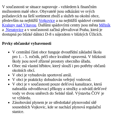
V současnosti se situace napravuje - vzhledem k finančním
možnostem malé obce. Obyvatelé jsou odkázáni ve svých
požadavcích na širší sortiment zboží a služeb na okolní obce,
především na nejbližší
Vojkovice
a na nejbližší spádové centrum
Kralupy nad Vltavou
. Dalšími spádovými centry jsou města
Mělník
a
Neratovice
a v současnosti začíná převažovat Praha, která je
dostupná po blízké dálnici D-8 s nájezdem v blízkých Úžicích.
Prvky občanské vybavenosti
V centrální části obce funguje dvoutřídní základní škola
pro 1. - 5. ročník, péčí obce kvalitně opravená. V blízkosti
školy jsou nově zřízené prostory obecního úřadu.
Obec má vlastní hřbitov, který slouží i pro potřeby občanů
okolních obcí.
V obci je vybudován sportovní areál.
V obci je prakticky dobudován veřejný vodovod.
V obci je v současnosti pouze dešťová kanalizace, která
nahradila odvodňovací příkopy a stružky a odvádí dešťové
vody ve dvou směrech do Selské tůně. Výstavba ČOV je
ve výhledu.
Zásobování plynem je ze středotlaké plynovodní sítě
sousedních Vojkovic, kde se nachází plynová regulační
stanice.