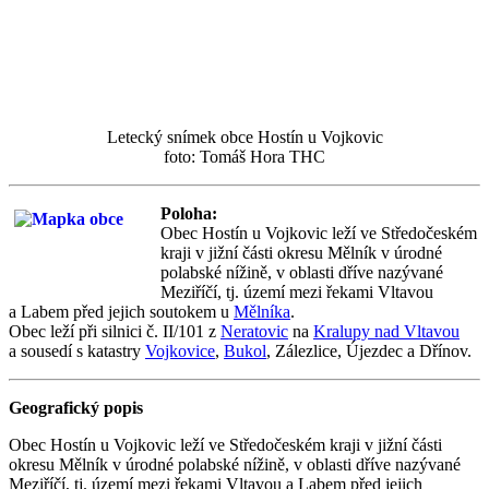
Letecký snímek obce Hostín u Vojkovic
foto: Tomáš Hora THC
Poloha:
Obec Hostín u Vojkovic leží ve Středočeském
kraji v jižní části okresu Mělník v úrodné
polabské nížině, v oblasti dříve nazývané
Meziříčí, tj. území mezi řekami Vltavou
a Labem před jejich soutokem u
Mělníka
.
Obec leží při silnici č. II/101 z
Neratovic
na
Kralupy nad Vltavou
a sousedí s katastry
Vojkovice
,
Bukol
, Zálezlice, Újezdec a Dřínov.
Geografický popis
Obec Hostín u Vojkovic leží ve Středočeském kraji v jižní části
okresu Mělník v úrodné polabské nížině, v oblasti dříve nazývané
Meziříčí, tj. území mezi řekami Vltavou a Labem před jejich