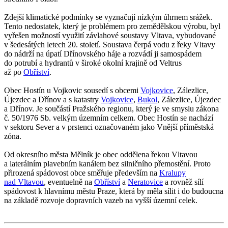
Zdejší klimatické podmínky se vyznačují nízkým úhrnem srážek.
Tento nedostatek, který je problémem pro zemědělskou výrobu, byl
vyřešen možností využití závlahové soustavy Vltava, vybudované
v šedesátých letech 20. století. Soustava čerpá vodu z řeky Vltavy
do nádrží na úpatí Dřínovského háje a rozvádí ji samospádem
do potrubí a hydrantů v široké okolní krajině od Veltrus
až po
Obříství
.
Obec Hostín u Vojkovic sousedí s obcemi
Vojkovice
, Zálezlice,
Újezdec a Dřínov a s katastry
Vojkovice
,
Bukol
, Zálezlice, Újezdec
a Dřínov. Je součástí Pražského regionu, který je ve smyslu zákona
č. 50/1976 Sb. velkým územním celkem. Obec Hostín se nachází
v sektoru Sever a v prstenci označovaném jako Vnější příměstská
zóna.
Od okresního města Mělník je obec oddělena řekou Vltavou
a laterálním plavebním kanálem bez silničního přemostění. Proto
přirozená spádovost obce směřuje především na
Kralupy
nad Vltavou
, eventuelně na
Obříství
a
Neratovice
a rovněž sílí
spádovost k hlavnímu městu Praze, která by měla sílit i do budoucna
na základě rozvoje dopravních vazeb na vyšší územní celek.