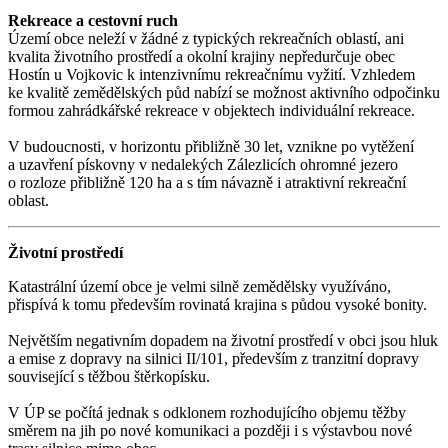
Rekreace a cestovní ruch
Území obce neleží v žádné z typických rekreačních oblastí, ani
kvalita životního prostředí a okolní krajiny nepředurčuje obec
Hostín u Vojkovic k intenzivnímu rekreačnímu vyžití. Vzhledem
ke kvalitě zemědělských půd nabízí se možnost aktivního odpočinku
formou zahrádkářské rekreace v objektech individuální rekreace.
V budoucnosti, v horizontu přibližně 30 let, vznikne po vytěžení
a uzavření pískovny v nedalekých Zálezlicích ohromné jezero
o rozloze přibližně 120 ha a s tím návazně i atraktivní rekreační
oblast.
Životní prostředí
Katastrální území obce je velmi silně zemědělsky využíváno,
přispívá k tomu především rovinatá krajina s půdou vysoké bonity.
Největším negativním dopadem na životní prostředí v obci jsou hluk
a emise z dopravy na silnici II/101, především z tranzitní dopravy
související s těžbou štěrkopísku.
V ÚP se počítá jednak s odklonem rozhodujícího objemu těžby
směrem na jih po nové komunikaci a později i s výstavbou nové