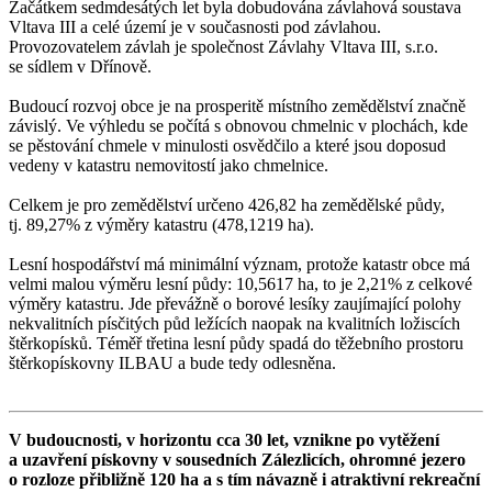
Začátkem sedmdesátých let byla dobudována závlahová soustava
Vltava III a celé území je v současnosti pod závlahou.
Provozovatelem závlah je společnost Závlahy Vltava III, s.r.o.
se sídlem v Dřínově.
Budoucí rozvoj obce je na prosperitě místního zemědělství značně
závislý. Ve výhledu se počítá s obnovou chmelnic v plochách, kde
se pěstování chmele v minulosti osvědčilo a které jsou doposud
vedeny v katastru nemovitostí jako chmelnice.
Celkem je pro zemědělství určeno 426,82 ha zemědělské půdy,
tj. 89,27% z výměry katastru (478,1219 ha).
Lesní hospodářství má minimální význam, protože katastr obce má
velmi malou výměru lesní půdy: 10,5617 ha, to je 2,21% z celkové
výměry katastru. Jde převážně o borové lesíky zaujímající polohy
nekvalitních písčitých půd ležících naopak na kvalitních ložiscích
štěrkopísků. Téměř třetina lesní půdy spadá do těžebního prostoru
štěrkopískovny ILBAU a bude tedy odlesněna.
V budoucnosti, v horizontu cca 30 let, vznikne po vytěžení
a uzavření pískovny v sousedních Zálezlicích, ohromné jezero
o rozloze přibližně 120 ha a s tím návazně i atraktivní rekreační