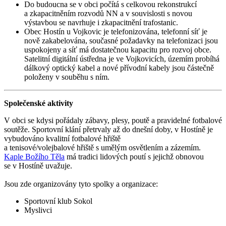
Do budoucna se v obci počítá s celkovou rekonstrukcí
a zkapacitněním rozvodů NN a v souvislosti s novou
výstavbou se navrhuje i zkapacitnění trafostanic.
Obec Hostín u Vojkovic je telefonizována, telefonní síť je
nově zakabelována, současné požadavky na telefonizaci jsou
uspokojeny a síť má dostatečnou kapacitu pro rozvoj obce.
Satelitní digitální ústředna je ve Vojkovicích, územím probíhá
dálkový optický kabel a nové přívodní kabely jsou částečně
položeny v souběhu s ním.
Společenské aktivity
V obci se kdysi pořádaly zábavy, plesy, poutě a pravidelné fotbalové
soutěže. Sportovní klání přetrvaly až do dnešní doby, v Hostíně je
vybudováno kvalitní fotbalové hřiště
a tenisové/volejbalové hřiště s umělým osvětlením a zázemím.
Kaple Božího Těla
má tradici lidových poutí s jejichž obnovou
se v Hostíně uvažuje.
Jsou zde organizovány tyto spolky a organizace:
Sportovní klub Sokol
Myslivci