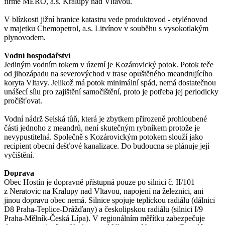
firmě MERO, a.s. Kralupy nad Vltavou.
V blízkosti jižní hranice katastru vede produktovod - etylénovod
v majetku Chemopetrol, a.s. Litvínov v souběhu s vysokotlakým
plynovodem.
Vodní hospodářství
Jediným vodním tokem v území je Kozárovický potok. Potok teče
od jihozápadu na severovýchod v trase opuštěného meandrujícího
koryta Vltavy. Jelikož má potok minimální spád, nemá dostatečnou
unášecí sílu pro zajištění samočištění, proto je potřeba jej periodicky
pročišťovat.
Vodní nádrž Selská tůň, která je zbytkem přirozeně prohloubené
části jednoho z meandrů, není skutečným rybníkem protože je
nevypustitelná. Společně s Kozárovickým potokem slouží jako
recipient obecní dešťové kanalizace. Do budoucna se plánuje její
vyčištění.
Doprava
Obec Hostín je dopravně přístupná pouze po silnici č. II/101
z Neratovic na Kralupy nad Vltavou, napojení na železnici, ani
jinou dopravu obec nemá. Silnice spojuje teplickou radiálu (dálnici
D8 Praha-Teplice-Drážďany) a českolipskou radiálu (silnici I/9
Praha-Mělník-Česká Lípa). V regionálním měřítku zabezpečuje