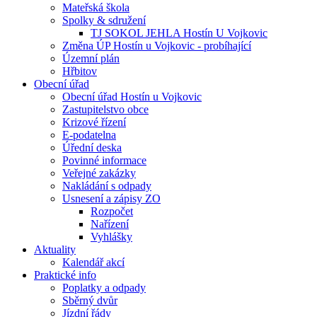
Mateřská škola
Spolky & sdružení
TJ SOKOL JEHLA Hostín U Vojkovic
Změna ÚP Hostín u Vojkovic - probíhající
Územní plán
Hřbitov
Obecní úřad
Obecní úřad Hostín u Vojkovic
Zastupitelstvo obce
Krizové řízení
E-podatelna
Úřední deska
Povinné informace
Veřejné zakázky
Nakládání s odpady
Usnesení a zápisy ZO
Rozpočet
Nařízení
Vyhlášky
Aktuality
Kalendář akcí
Praktické info
Poplatky a odpady
Sběrný dvůr
Jízdní řády