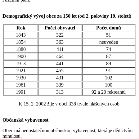
Demografický vývoj obce za 150 let (od 2. poloviny 19. století)
Rok
Počet obyvatel
Počet domů
1843
322
51
1854
363
neuveden
1880
411
74
1900
464
87
1913
441
89
1921
455
91
1930
431
102
1961
339
100
1991
313
92 a 20 rekreantů
K 15. 2. 2002 žije v obci 338 trvale hlášených osob.
Občanská vybavenost
Obec má nedostatečnou občanskou vybavenost, která je dědictvím
minulosti.