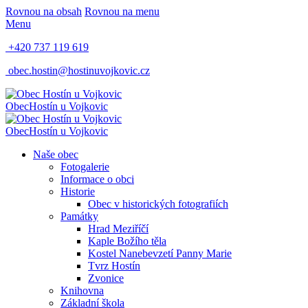
Rovnou na obsah
Rovnou na menu
Menu
+420 737 119 619
obec.hostin@hostinuvojkovic.cz
Obec
Hostín u Vojkovic
Obec
Hostín u Vojkovic
Naše obec
Fotogalerie
Informace o obci
Historie
Obec v historických fotografiích
Památky
Hrad Meziříčí
Kaple Božího těla
Kostel Nanebevzetí Panny Marie
Tvrz Hostín
Zvonice
Knihovna
Základní škola