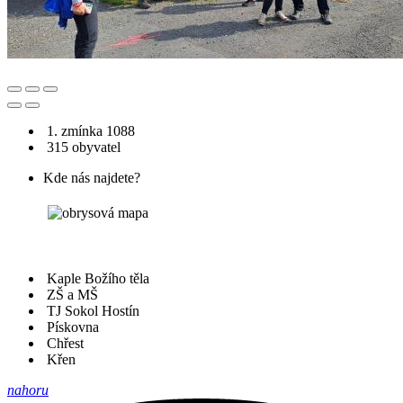
1. zmínka 1088
315 obyvatel
Kde nás najdete?
Kaple Božího těla
ZŠ a MŠ
TJ Sokol Hostín
Pískovna
Chřest
Křen
nahoru