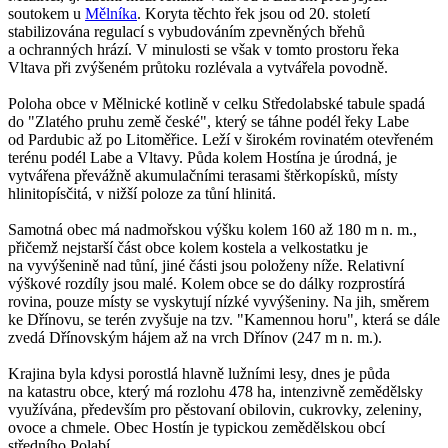
soutokem u
Mělníka
. Koryta těchto řek jsou od 20. století
stabilizována regulací s vybudováním zpevněných břehů
a ochranných hrází. V minulosti se však v tomto prostoru řeka
Vltava při zvýšeném průtoku rozlévala a vytvářela povodně.
Poloha obce v Mělnické kotlině v celku Středolabské tabule spadá
do "Zlatého pruhu země české", který se táhne podél řeky Labe
od Pardubic až po Litoměřice. Leží v širokém rovinatém otevřeném
terénu podél Labe a Vltavy. Půda kolem Hostína je úrodná, je
vytvářena převážně akumulačními terasami štěrkopísků, místy
hlinitopísčitá, v nižší poloze za tůní hlinitá.
Samotná obec má nadmořskou výšku kolem 160 až 180 m n. m.,
přičemž nejstarší část obce kolem kostela a velkostatku je
na vyvýšenině nad tůní, jiné části jsou položeny níže. Relativní
výškové rozdíly jsou malé. Kolem obce se do dálky rozprostírá
rovina, pouze místy se vyskytují nízké vyvýšeniny. Na jih, směrem
ke Dřínovu, se terén zvyšuje na tzv. "Kamennou horu", která se dále
zvedá Dřínovským hájem až na vrch Dřínov (247 m n. m.).
Krajina byla kdysi porostlá hlavně lužními lesy, dnes je půda
na katastru obce, který má rozlohu 478 ha, intenzivně zemědělsky
využívána, především pro pěstovaní obilovin, cukrovky, zeleniny,
ovoce a chmele. Obec Hostín je typickou zemědělskou obcí
středního Polabí.