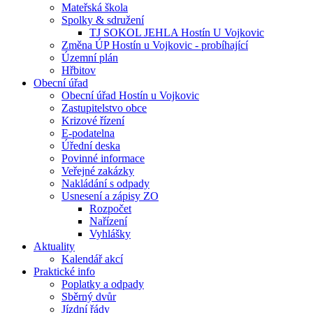
Mateřská škola
Spolky & sdružení
TJ SOKOL JEHLA Hostín U Vojkovic
Změna ÚP Hostín u Vojkovic - probíhající
Územní plán
Hřbitov
Obecní úřad
Obecní úřad Hostín u Vojkovic
Zastupitelstvo obce
Krizové řízení
E-podatelna
Úřední deska
Povinné informace
Veřejné zakázky
Nakládání s odpady
Usnesení a zápisy ZO
Rozpočet
Nařízení
Vyhlášky
Aktuality
Kalendář akcí
Praktické info
Poplatky a odpady
Sběrný dvůr
Jízdní řády