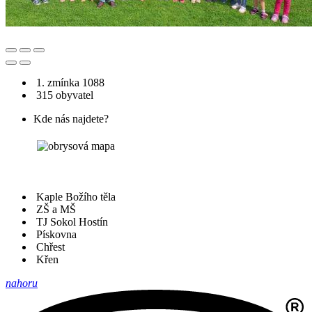
1. zmínka 1088
315 obyvatel
Kde nás najdete?
Kaple Božího těla
ZŠ a MŠ
TJ Sokol Hostín
Pískovna
Chřest
Křen
nahoru