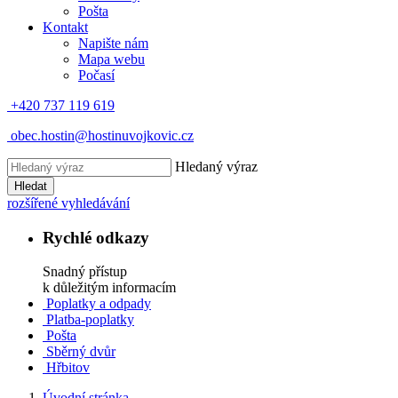
Pošta
Kontakt
Napište nám
Mapa webu
Počasí
+420 737 119 619
obec.hostin@hostinuvojkovic.cz
Hledaný výraz
Hledat
rozšířené vyhledávání
Rychlé odkazy
Snadný přístup
k důležitým informacím
Poplatky a odpady
Platba-poplatky
Pošta
Sběrný dvůr
Hřbitov
Úvodní stránka