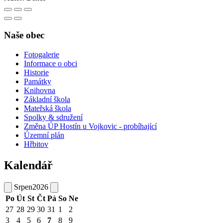
Naše obec
Fotogalerie
Informace o obci
Historie
Památky
Knihovna
Základní škola
Mateřská škola
Spolky & sdružení
Změna ÚP Hostín u Vojkovic - probíhající
Územní plán
Hřbitov
Kalendář
Srpen
2026
Po
Út
St
Čt
Pá
So
Ne
27
28
29
30
31
1
2
3
4
5
6
7
8
9