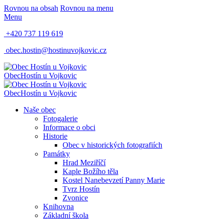
Rovnou na obsah
Rovnou na menu
Menu
+420 737 119 619
obec.hostin@hostinuvojkovic.cz
Obec
Hostín u Vojkovic
Obec
Hostín u Vojkovic
Naše obec
Fotogalerie
Informace o obci
Historie
Obec v historických fotografiích
Památky
Hrad Meziříčí
Kaple Božího těla
Kostel Nanebevzetí Panny Marie
Tvrz Hostín
Zvonice
Knihovna
Základní škola