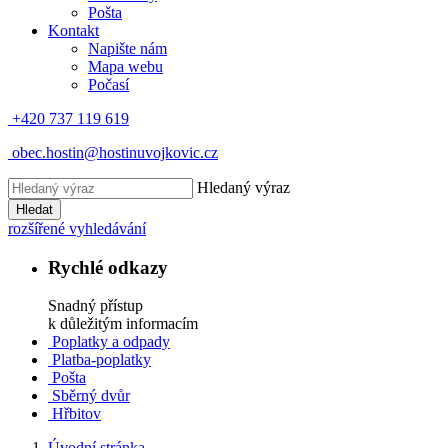
Pošta
Kontakt
Napište nám
Mapa webu
Počasí
+420 737 119 619
obec.hostin@hostinuvojkovic.cz
Hledaný výraz
Hledat
rozšířené vyhledávání
Rychlé odkazy
Snadný přístup
k důležitým informacím
Poplatky a odpady
Platba-poplatky
Pošta
Sběrný dvůr
Hřbitov
Úvodní stránka