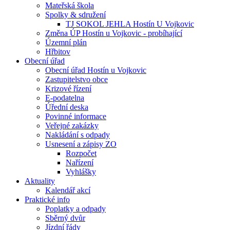
Mateřská škola
Spolky & sdružení
TJ SOKOL JEHLA Hostín U Vojkovic
Změna ÚP Hostín u Vojkovic - probíhající
Územní plán
Hřbitov
Obecní úřad
Obecní úřad Hostín u Vojkovic
Zastupitelstvo obce
Krizové řízení
E-podatelna
Úřední deska
Povinné informace
Veřejné zakázky
Nakládání s odpady
Usnesení a zápisy ZO
Rozpočet
Nařízení
Vyhlášky
Aktuality
Kalendář akcí
Praktické info
Poplatky a odpady
Sběrný dvůr
Jízdní řády