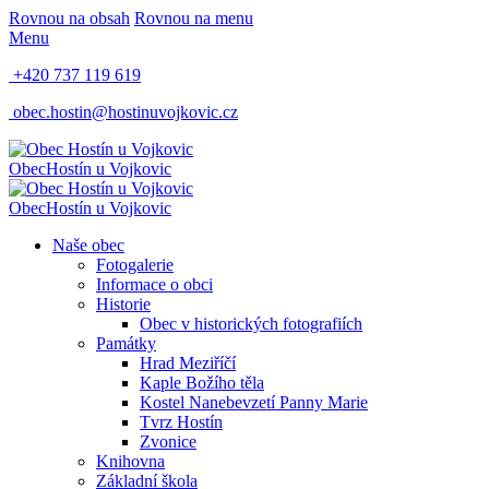
Rovnou na obsah
Rovnou na menu
Menu
+420 737 119 619
obec.hostin@hostinuvojkovic.cz
Obec
Hostín u Vojkovic
Obec
Hostín u Vojkovic
Naše obec
Fotogalerie
Informace o obci
Historie
Obec v historických fotografiích
Památky
Hrad Meziříčí
Kaple Božího těla
Kostel Nanebevzetí Panny Marie
Tvrz Hostín
Zvonice
Knihovna
Základní škola