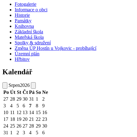
Fotogalerie
Informace o obci
Historie
Památky
Knihovna
Základní škola
Mateřská škola
Spolky & sdružení
Změna ÚP Hostín u Vojkovic - probíhající
Územní plán
Hřbitov
Kalendář
Srpen
2026
Po
Út
St
Čt
Pá
So
Ne
27
28
29
30
31
1
2
3
4
5
6
7
8
9
10
11
12
13
14
15
16
17
18
19
20
21
22
23
24
25
26
27
28
29
30
31
1
2
3
4
5
6