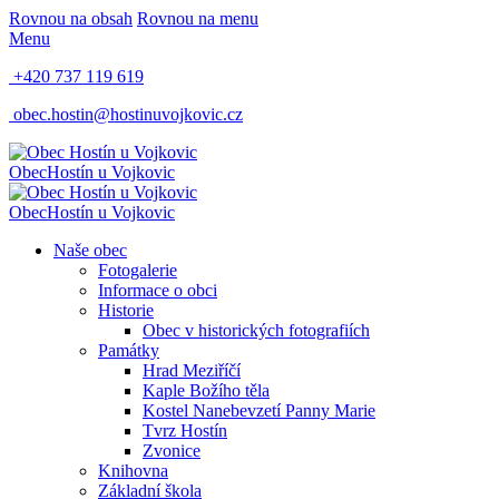
Rovnou na obsah
Rovnou na menu
Menu
+420 737 119 619
obec.hostin@hostinuvojkovic.cz
Obec
Hostín u Vojkovic
Obec
Hostín u Vojkovic
Naše obec
Fotogalerie
Informace o obci
Historie
Obec v historických fotografiích
Památky
Hrad Meziříčí
Kaple Božího těla
Kostel Nanebevzetí Panny Marie
Tvrz Hostín
Zvonice
Knihovna
Základní škola