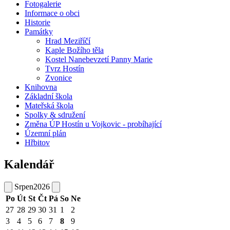
Fotogalerie
Informace o obci
Historie
Památky
Hrad Meziříčí
Kaple Božího těla
Kostel Nanebevzetí Panny Marie
Tvrz Hostín
Zvonice
Knihovna
Základní škola
Mateřská škola
Spolky & sdružení
Změna ÚP Hostín u Vojkovic - probíhající
Územní plán
Hřbitov
Kalendář
Srpen
2026
Po
Út
St
Čt
Pá
So
Ne
27
28
29
30
31
1
2
3
4
5
6
7
8
9