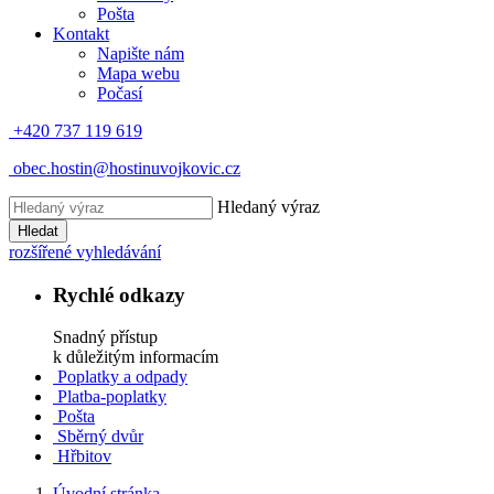
Pošta
Kontakt
Napište nám
Mapa webu
Počasí
+420 737 119 619
obec.hostin@hostinuvojkovic.cz
Hledaný výraz
Hledat
rozšířené vyhledávání
Rychlé odkazy
Snadný přístup
k důležitým informacím
Poplatky a odpady
Platba-poplatky
Pošta
Sběrný dvůr
Hřbitov
Úvodní stránka