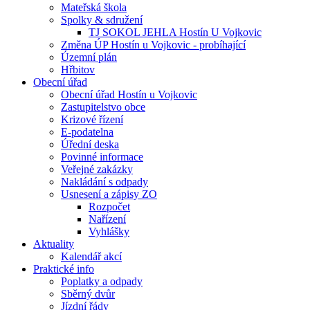
Mateřská škola
Spolky & sdružení
TJ SOKOL JEHLA Hostín U Vojkovic
Změna ÚP Hostín u Vojkovic - probíhající
Územní plán
Hřbitov
Obecní úřad
Obecní úřad Hostín u Vojkovic
Zastupitelstvo obce
Krizové řízení
E-podatelna
Úřední deska
Povinné informace
Veřejné zakázky
Nakládání s odpady
Usnesení a zápisy ZO
Rozpočet
Nařízení
Vyhlášky
Aktuality
Kalendář akcí
Praktické info
Poplatky a odpady
Sběrný dvůr
Jízdní řády