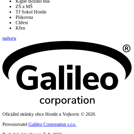
Kaple Božího těla
ZŠ a MŠ
TJ Sokol Hostín
Pískovna
Chřest
Křen
nahoru
Oficiální stránky obce Hostín u Vojkovic © 2026
Provozovatel
Galileo Corporation s.r.o.