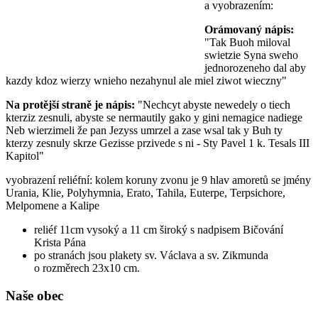
a vyobrazením:
Orámovaný nápis:
"Tak Buoh miloval
swietzie Syna sweho
jednorozeneho dal aby
kazdy kdoz wierzy wnieho nezahynul ale miel ziwot wieczny"
Na protější straně je nápis:
"Nechcyt abyste newedely o tiech
kterziz zesnuli, abyste se nermautily gako y gini nemagice nadiege
Neb wierzimeli že pan Jezyss umrzel a zase wsal tak y Buh ty
kterzy zesnuly skrze Gezisse przivede s ni - Sty Pavel 1 k. Tesals III
Kapitol"
vyobrazení reliéfní: kolem koruny zvonu je 9 hlav amoretů se jmény
Urania, Klie, Polyhymnia, Erato, Tahila, Euterpe, Terpsichore,
Melpomene a Kalipe
reliéf 11cm vysoký a 11 cm široký s nadpisem Bičování
Krista Pána
po stranách jsou plakety sv. Václava a sv. Zikmunda
o rozměrech 23x10 cm.
Naše obec