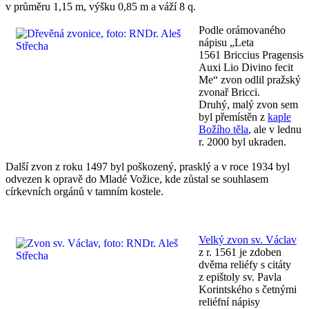
v průměru 1,15 m, výšku 0,85 m a váží 8 q.
Podle orámovaného
nápisu „Leta
1561 Briccius Pragensis
Auxi Lio Divino fecit
Me“ zvon odlil pražský
zvonař Bricci.
Druhý, malý zvon sem
byl přemístěn z
kaple
Božího těla
, ale v lednu
r. 2000 byl ukraden.
Další zvon z roku 1497 byl poškozený, prasklý a v roce 1934 byl
odvezen k opravě do Mladé Vožice, kde zůstal se souhlasem
církevních orgánů v tamním kostele.
Velký zvon sv. Václav
z r. 1561 je zdoben
dvěma reliéfy s citáty
z epištoly sv. Pavla
Korintského s četnými
reliéfní nápisy