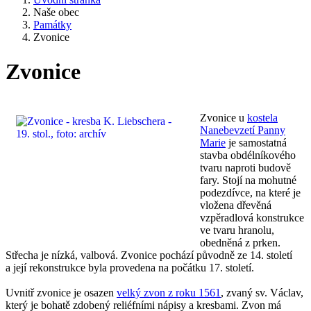
Naše obec
Památky
Zvonice
Zvonice
Zvonice u
kostela
Nanebevzetí Panny
Marie
je samostatná
stavba obdélníkového
tvaru naproti budově
fary. Stojí na mohutné
podezdívce, na které je
vložena dřevěná
vzpěradlová konstrukce
ve tvaru hranolu,
obedněná z prken.
Střecha je nízká, valbová. Zvonice pochází původně ze 14. století
a její rekonstrukce byla provedena na počátku 17. století.
Uvnitř zvonice je osazen
velký zvon z roku 1561
, zvaný sv. Václav,
který je bohatě zdobený reliéfními nápisy a kresbami. Zvon má