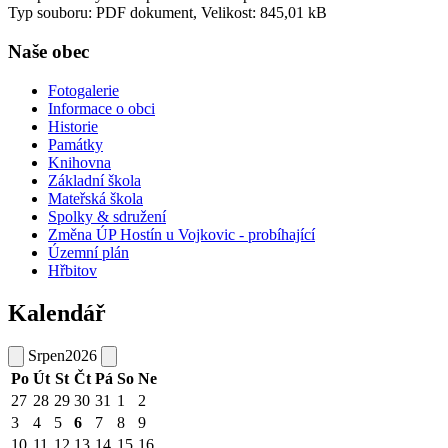
Typ souboru: PDF dokument, Velikost: 845,01 kB
Naše obec
Fotogalerie
Informace o obci
Historie
Památky
Knihovna
Základní škola
Mateřská škola
Spolky & sdružení
Změna ÚP Hostín u Vojkovic - probíhající
Územní plán
Hřbitov
Kalendář
Srpen
2026
Po
Út
St
Čt
Pá
So
Ne
27
28
29
30
31
1
2
3
4
5
6
7
8
9
10
11
12
13
14
15
16