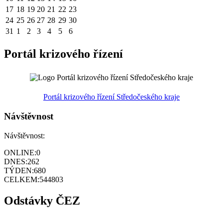
17
18
19
20
21
22
23
24
25
26
27
28
29
30
31
1
2
3
4
5
6
Portál krizového řízení
Portál krizového řízení Středočeského kraje
Návštěvnost
Návštěvnost:
ONLINE:
0
DNES:
262
TÝDEN:
680
CELKEM:
544803
Odstávky ČEZ