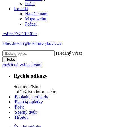
Pošta
Kontakt
Napište nám
Mapa webu
Počasí
+420 737 119 619
obec.hostin@hostinuvojkovic.cz
Hledaný výraz
Hledat
rozšířené vyhledávání
Rychlé odkazy
Snadný přístup
k důležitým informacím
Poplatky a odpady
Platba-poplatky
Pošta
Sběrný dvůr
Hřbitov
Úvodní stránka