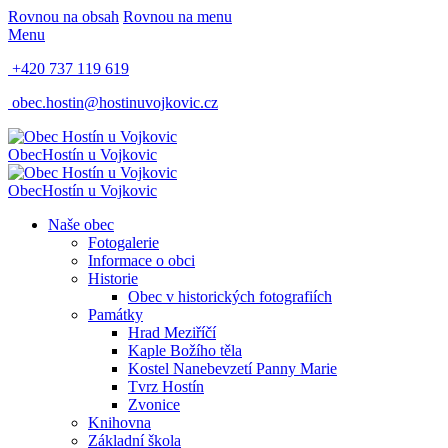
Rovnou na obsah
Rovnou na menu
Menu
+420 737 119 619
obec.hostin@hostinuvojkovic.cz
Obec
Hostín u Vojkovic
Obec
Hostín u Vojkovic
Naše obec
Fotogalerie
Informace o obci
Historie
Obec v historických fotografiích
Památky
Hrad Meziříčí
Kaple Božího těla
Kostel Nanebevzetí Panny Marie
Tvrz Hostín
Zvonice
Knihovna
Základní škola