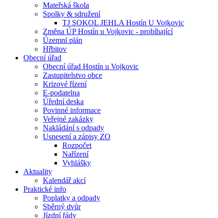
Mateřská škola
Spolky & sdružení
TJ SOKOL JEHLA Hostín U Vojkovic
Změna ÚP Hostín u Vojkovic - probíhající
Územní plán
Hřbitov
Obecní úřad
Obecní úřad Hostín u Vojkovic
Zastupitelstvo obce
Krizové řízení
E-podatelna
Úřední deska
Povinné informace
Veřejné zakázky
Nakládání s odpady
Usnesení a zápisy ZO
Rozpočet
Nařízení
Vyhlášky
Aktuality
Kalendář akcí
Praktické info
Poplatky a odpady
Sběrný dvůr
Jízdní řády