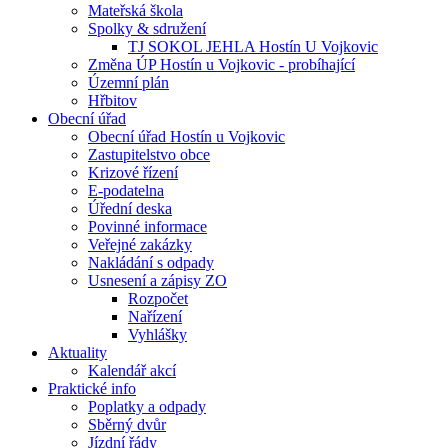
Mateřská škola
Spolky & sdružení
TJ SOKOL JEHLA Hostín U Vojkovic
Změna ÚP Hostín u Vojkovic - probíhající
Územní plán
Hřbitov
Obecní úřad
Obecní úřad Hostín u Vojkovic
Zastupitelstvo obce
Krizové řízení
E-podatelna
Úřední deska
Povinné informace
Veřejné zakázky
Nakládání s odpady
Usnesení a zápisy ZO
Rozpočet
Nařízení
Vyhlášky
Aktuality
Kalendář akcí
Praktické info
Poplatky a odpady
Sběrný dvůr
Jízdní řády