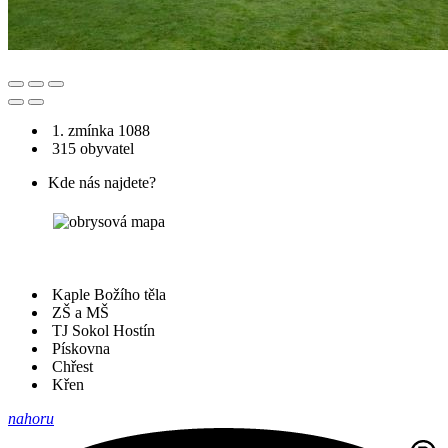
1. zmínka 1088
315 obyvatel
Kde nás najdete?
Kaple Božího těla
ZŠ a MŠ
TJ Sokol Hostín
Pískovna
Chřest
Křen
nahoru