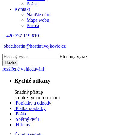
Pošta
Kontakt
Napište nám
Mapa webu
Počasí
+420 737 119 619
obec.hostin@hostinuvojkovic.cz
Hledaný výraz
Hledat
rozšířené vyhledávání
Rychlé odkazy
Snadný přístup
k důležitým informacím
Poplatky a odpady
Platba-poplatky
Pošta
Sběrný dvůr
Hřbitov
Úvodní stránka