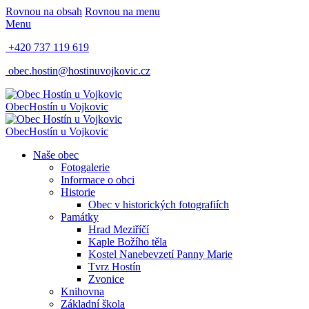
Rovnou na obsah
Rovnou na menu
Menu
+420 737 119 619
obec.hostin@hostinuvojkovic.cz
Obec
Hostín u Vojkovic
Obec
Hostín u Vojkovic
Naše obec
Fotogalerie
Informace o obci
Historie
Obec v historických fotografiích
Památky
Hrad Meziříčí
Kaple Božího těla
Kostel Nanebevzetí Panny Marie
Tvrz Hostín
Zvonice
Knihovna
Základní škola