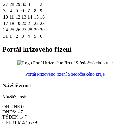
27
28
29
30
31
1
2
3
4
5
6
7
8
9
10
11
12
13
14
15
16
17
18
19
20
21
22
23
24
25
26
27
28
29
30
31
1
2
3
4
5
6
Portál krizového řízení
Portál krizového řízení Středočeského kraje
Návštěvnost
Návštěvnost:
ONLINE:
0
DNES:
147
TÝDEN:
147
CELKEM:
545579