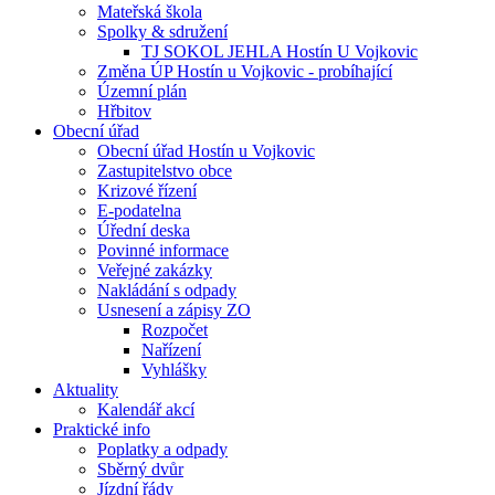
Mateřská škola
Spolky & sdružení
TJ SOKOL JEHLA Hostín U Vojkovic
Změna ÚP Hostín u Vojkovic - probíhající
Územní plán
Hřbitov
Obecní úřad
Obecní úřad Hostín u Vojkovic
Zastupitelstvo obce
Krizové řízení
E-podatelna
Úřední deska
Povinné informace
Veřejné zakázky
Nakládání s odpady
Usnesení a zápisy ZO
Rozpočet
Nařízení
Vyhlášky
Aktuality
Kalendář akcí
Praktické info
Poplatky a odpady
Sběrný dvůr
Jízdní řády