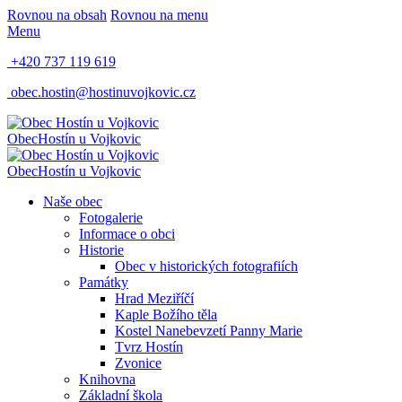
Rovnou na obsah
Rovnou na menu
Menu
+420 737 119 619
obec.hostin@hostinuvojkovic.cz
Obec
Hostín u Vojkovic
Obec
Hostín u Vojkovic
Naše obec
Fotogalerie
Informace o obci
Historie
Obec v historických fotografiích
Památky
Hrad Meziříčí
Kaple Božího těla
Kostel Nanebevzetí Panny Marie
Tvrz Hostín
Zvonice
Knihovna
Základní škola