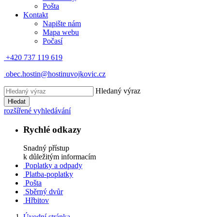
Pošta
Kontakt
Napište nám
Mapa webu
Počasí
+420 737 119 619
obec.hostin@hostinuvojkovic.cz
Hledaný výraz
Hledat
rozšířené vyhledávání
Rychlé odkazy
Snadný přístup
k důležitým informacím
Poplatky a odpady
Platba-poplatky
Pošta
Sběrný dvůr
Hřbitov
Úvodní stránka