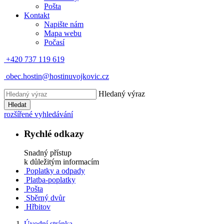
Pošta
Kontakt
Napište nám
Mapa webu
Počasí
+420 737 119 619
obec.hostin@hostinuvojkovic.cz
Hledaný výraz
Hledat
rozšířené vyhledávání
Rychlé odkazy
Snadný přístup
k důležitým informacím
Poplatky a odpady
Platba-poplatky
Pošta
Sběrný dvůr
Hřbitov
Úvodní stránka