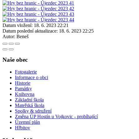
Datum vložení:
18. 6. 2023 22:21
Datum poslední aktualizace:
18. 6. 2023 22:25
Autor:
Beneš
Naše obec
Fotogalerie
Informace o obci
Historie
Památky
Knihovna
Základní škola
Mateřská škola
Spolky & sdružení
Změna ÚP Hostín u Vojkovic - probíhající
Územní plán
Hřbitov