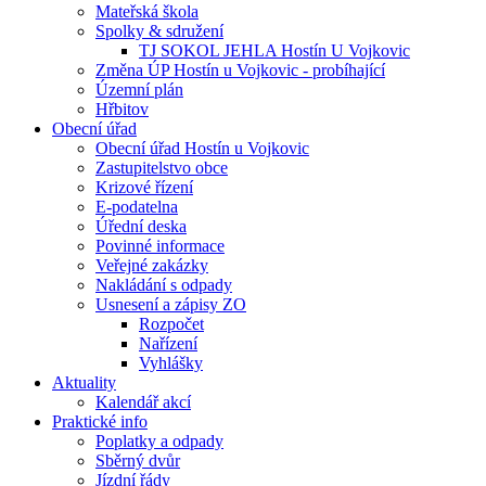
Mateřská škola
Spolky & sdružení
TJ SOKOL JEHLA Hostín U Vojkovic
Změna ÚP Hostín u Vojkovic - probíhající
Územní plán
Hřbitov
Obecní úřad
Obecní úřad Hostín u Vojkovic
Zastupitelstvo obce
Krizové řízení
E-podatelna
Úřední deska
Povinné informace
Veřejné zakázky
Nakládání s odpady
Usnesení a zápisy ZO
Rozpočet
Nařízení
Vyhlášky
Aktuality
Kalendář akcí
Praktické info
Poplatky a odpady
Sběrný dvůr
Jízdní řády