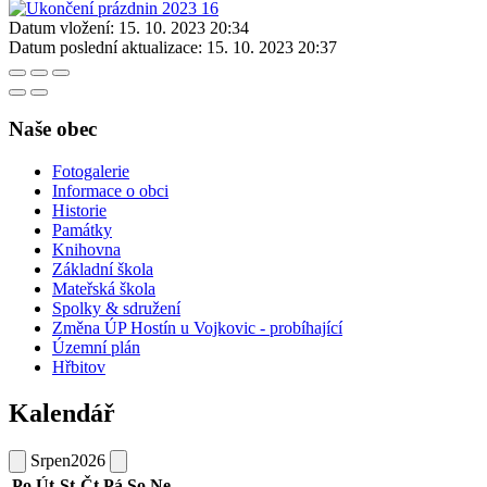
Datum vložení:
15. 10. 2023 20:34
Datum poslední aktualizace:
15. 10. 2023 20:37
Naše obec
Fotogalerie
Informace o obci
Historie
Památky
Knihovna
Základní škola
Mateřská škola
Spolky & sdružení
Změna ÚP Hostín u Vojkovic - probíhající
Územní plán
Hřbitov
Kalendář
Srpen
2026
Po
Út
St
Čt
Pá
So
Ne