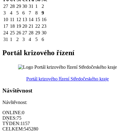
27
28
29
30
31
1
2
3
4
5
6
7
8
9
10
11
12
13
14
15
16
17
18
19
20
21
22
23
24
25
26
27
28
29
30
31
1
2
3
4
5
6
Portál krizového řízení
Portál krizového řízení Středočeského kraje
Návštěvnost
Návštěvnost:
ONLINE:
0
DNES:
75
TÝDEN:
1157
CELKEM:
545280