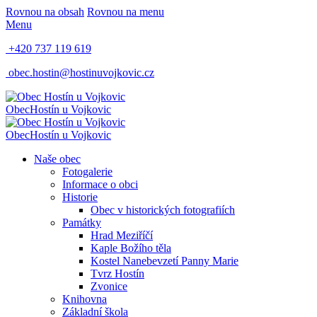
Rovnou na obsah
Rovnou na menu
Menu
+420 737 119 619
obec.hostin@hostinuvojkovic.cz
Obec
Hostín u Vojkovic
Obec
Hostín u Vojkovic
Naše obec
Fotogalerie
Informace o obci
Historie
Obec v historických fotografiích
Památky
Hrad Meziříčí
Kaple Božího těla
Kostel Nanebevzetí Panny Marie
Tvrz Hostín
Zvonice
Knihovna
Základní škola