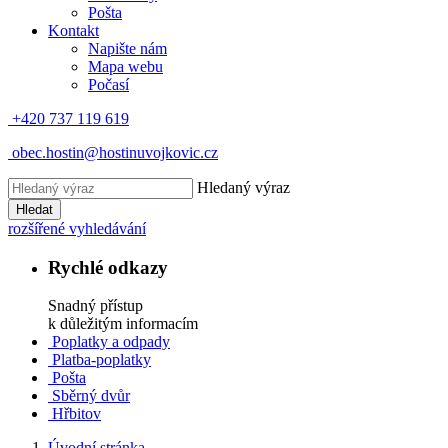
Pošta
Kontakt
Napište nám
Mapa webu
Počasí
+420 737 119 619
obec.hostin@hostinuvojkovic.cz
Hledaný výraz
Hledat
rozšířené vyhledávání
Rychlé odkazy
Snadný přístup
k důležitým informacím
Poplatky a odpady
Platba-poplatky
Pošta
Sběrný dvůr
Hřbitov
Úvodní stránka