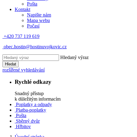
Pošta
Kontakt
Napište nám
Mapa webu
Počasí
+420 737 119 619
obec.hostin@hostinuvojkovic.cz
Hledaný výraz
Hledat
rozšířené vyhledávání
Rychlé odkazy
Snadný přístup
k důležitým informacím
Poplatky a odpady
Platba-poplatky
Pošta
Sběrný dvůr
Hřbitov
Úvodní stránka