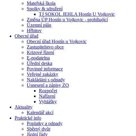
Mateřská škola
Spolky & sdružení
TJ SOKOL JEHLA Hostín U Vojkovic
Změna ÚP Hostín u Vojkovic - probíhající
Územní plán
Hřbitov
Obecní úřad
Obecní úřad Hostín u Vojkovic
Zastupitelstvo obce
Krizové řízení
E-podatelna
Úřední deska
Povinné informace
Veřejné zakázky
Nakládání s odpady
Usnesení a zápisy ZO
Rozpočet
Nařízení
Vyhlášky
Aktuality
Kalendář akcí
Praktické info
Poplatky a odpady
Sběrný dvůr
Jízdní řády