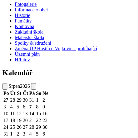
Fotogalerie
Informace o obci
Historie
Památky
Knihovna
Základní škola
Mateřská škola
Spolky & sdružení
Změna ÚP Hostín u Vojkovic - probíhající
Územní plán
Hřbitov
Kalendář
Srpen
2026
Po
Út
St
Čt
Pá
So
Ne
27
28
29
30
31
1
2
3
4
5
6
7
8
9
10
11
12
13
14
15
16
17
18
19
20
21
22
23
24
25
26
27
28
29
30
31
1
2
3
4
5
6