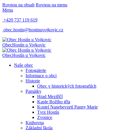
Rovnou na obsah
Rovnou na menu
Menu
+420 737 119 619
obec.hostin@hostinuvojkovic.cz
Obec
Hostín u Vojkovic
Obec
Hostín u Vojkovic
Naše obec
Fotogalerie
Informace o obci
Historie
Obec v historických fotografiích
Památky
Hrad Meziříčí
Kaple Božího těla
Kostel Nanebevzetí Panny Marie
Tvrz Hostín
Zvonice
Knihovna
Základní škola