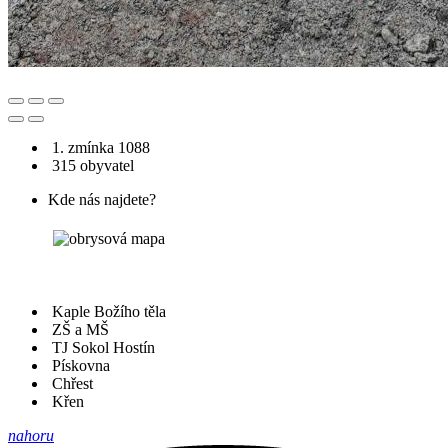
1. zmínka 1088
315 obyvatel
Kde nás najdete?
Kaple Božího těla
ZŠ a MŠ
TJ Sokol Hostín
Pískovna
Chřest
Křen
nahoru