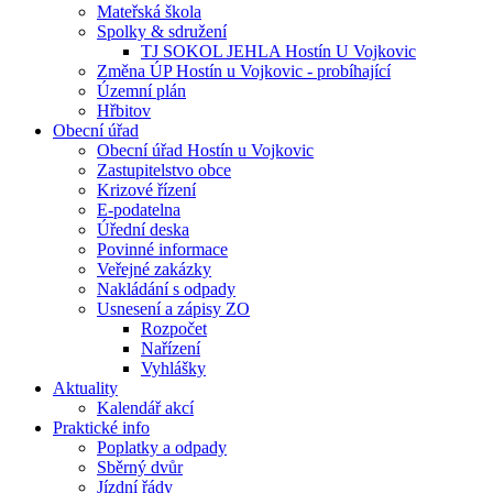
Mateřská škola
Spolky & sdružení
TJ SOKOL JEHLA Hostín U Vojkovic
Změna ÚP Hostín u Vojkovic - probíhající
Územní plán
Hřbitov
Obecní úřad
Obecní úřad Hostín u Vojkovic
Zastupitelstvo obce
Krizové řízení
E-podatelna
Úřední deska
Povinné informace
Veřejné zakázky
Nakládání s odpady
Usnesení a zápisy ZO
Rozpočet
Nařízení
Vyhlášky
Aktuality
Kalendář akcí
Praktické info
Poplatky a odpady
Sběrný dvůr
Jízdní řády