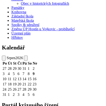
Obec v historických fotografiích
Památky
Knihovna
Základní škola
Mateřská škola
Spolky & sdružení
Změna ÚP Hostín u Vojkovic - probíhající
Územní plán
Hřbitov
Kalendář
Srpen
2026
Po
Út
St
Čt
Pá
So
Ne
27
28
29
30
31
1
2
3
4
5
6
7
8
9
10
11
12
13
14
15
16
17
18
19
20
21
22
23
24
25
26
27
28
29
30
31
1
2
3
4
5
6
Portál krizového řízení