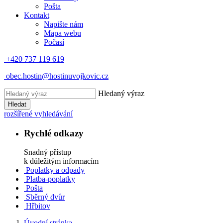
Pošta
Kontakt
Napište nám
Mapa webu
Počasí
+420 737 119 619
obec.hostin@hostinuvojkovic.cz
Hledaný výraz
Hledat
rozšířené vyhledávání
Rychlé odkazy
Snadný přístup
k důležitým informacím
Poplatky a odpady
Platba-poplatky
Pošta
Sběrný dvůr
Hřbitov
Úvodní stránka