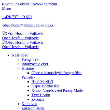
Rovnou na obsah
Rovnou na menu
Menu
+420 737 119 619
obec.hostin@hostinuvojkovic.cz
Obec
Hostín u Vojkovic
Obec
Hostín u Vojkovic
Naše obec
Fotogalerie
Informace o obci
Historie
Obec v historických fotografiích
Památky
Hrad Meziříčí
Kaple Božího těla
Kostel Nanebevzetí Panny Marie
Tvrz Hostín
Zvonice
Knihovna
Základní škola