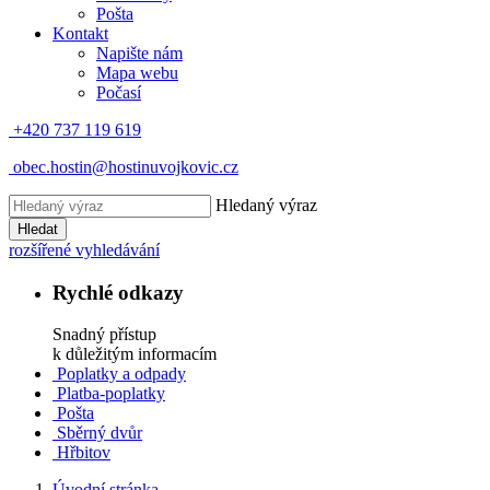
Pošta
Kontakt
Napište nám
Mapa webu
Počasí
+420 737 119 619
obec.hostin@hostinuvojkovic.cz
Hledaný výraz
Hledat
rozšířené vyhledávání
Rychlé odkazy
Snadný přístup
k důležitým informacím
Poplatky a odpady
Platba-poplatky
Pošta
Sběrný dvůr
Hřbitov
Úvodní stránka