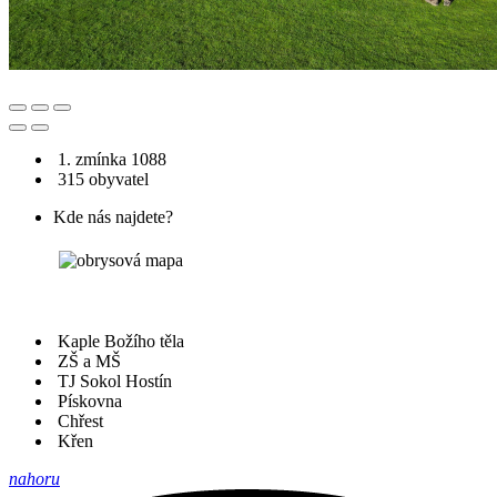
1. zmínka 1088
315 obyvatel
Kde nás najdete?
Kaple Božího těla
ZŠ a MŠ
TJ Sokol Hostín
Pískovna
Chřest
Křen
nahoru