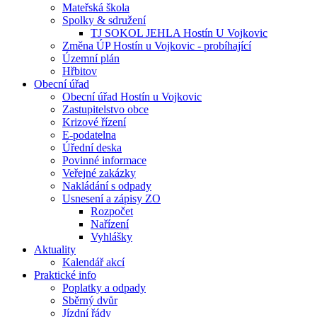
Mateřská škola
Spolky & sdružení
TJ SOKOL JEHLA Hostín U Vojkovic
Změna ÚP Hostín u Vojkovic - probíhající
Územní plán
Hřbitov
Obecní úřad
Obecní úřad Hostín u Vojkovic
Zastupitelstvo obce
Krizové řízení
E-podatelna
Úřední deska
Povinné informace
Veřejné zakázky
Nakládání s odpady
Usnesení a zápisy ZO
Rozpočet
Nařízení
Vyhlášky
Aktuality
Kalendář akcí
Praktické info
Poplatky a odpady
Sběrný dvůr
Jízdní řády