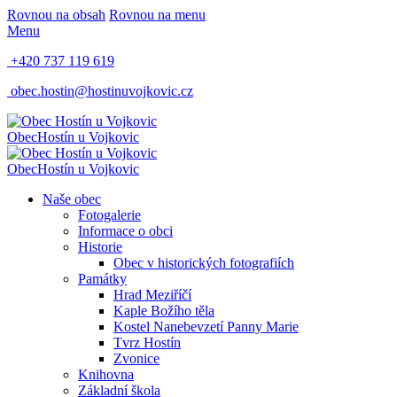
Rovnou na obsah
Rovnou na menu
Menu
+420 737 119 619
obec.hostin@hostinuvojkovic.cz
Obec
Hostín u Vojkovic
Obec
Hostín u Vojkovic
Naše obec
Fotogalerie
Informace o obci
Historie
Obec v historických fotografiích
Památky
Hrad Meziříčí
Kaple Božího těla
Kostel Nanebevzetí Panny Marie
Tvrz Hostín
Zvonice
Knihovna
Základní škola