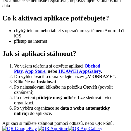
Do aplikace se nemusíte registrovat, neposkytujete žádná osobní
data.
Co k aktivaci aplikace potřebujete?
chytrý telefon nebo tablet s operačním systémem Android či
iOS
přístup na internet
Jak si aplikaci stáhnout?
Ve vašem telefonu si otevřete aplikaci
Obchod
Play
,
App Store.
nebo
HUAWEI AppGalery
.
Do vyhledávacího okna zadejte název
„V OBRAZE“
.
Klikněte na
Instalovat
.
Po nainstalování klikněte na položku
Otevřít
(povolit
oznámení).
Po otevření
přidejte nový odběr
. Lze sledovat i více
organizací.
Po výběru organizace se
data z webu automaticky
nahrají
do aplikace.
Aplikaci si můžete stáhnout pomocí odkazů, nebo QR kódů.