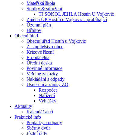
Mateřská škola
Spolky & sdružení
TJ SOKOL JEHLA Hostín U Vojkovic
Změna ÚP Hostín u Vojkovic - probíhající
Územní plán
Hřbitov
Obecní úřad
Obecní úřad Hostín u Vojkovic
Zastupitelstvo obce
Krizové řízení
E-podatelna
Úřední deska
Povinné informace
Veřejné zakázky
Nakládání s odpady
Usnesení a zápisy ZO
Rozpočet
Nařízení
Vyhlášky
Aktuality
Kalendář akcí
Praktické info
Poplatky a odpady
Sběrný dvůr
Jízdní řády