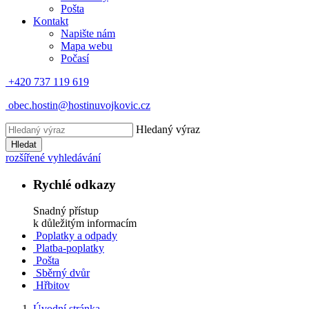
Pošta
Kontakt
Napište nám
Mapa webu
Počasí
+420 737 119 619
obec.hostin@hostinuvojkovic.cz
Hledaný výraz
Hledat
rozšířené vyhledávání
Rychlé odkazy
Snadný přístup
k důležitým informacím
Poplatky a odpady
Platba-poplatky
Pošta
Sběrný dvůr
Hřbitov
Úvodní stránka