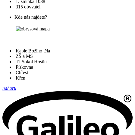
1. zmínka 1088
315 obyvatel
Kde nás najdete?
Kaple Božího těla
ZŠ a MŠ
TJ Sokol Hostín
Pískovna
Chřest
Křen
nahoru