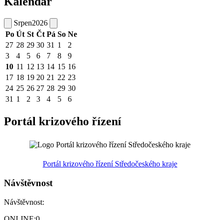
Kalendář
Srpen
2026
Po
Út
St
Čt
Pá
So
Ne
27
28
29
30
31
1
2
3
4
5
6
7
8
9
10
11
12
13
14
15
16
17
18
19
20
21
22
23
24
25
26
27
28
29
30
31
1
2
3
4
5
6
Portál krizového řízení
Portál krizového řízení Středočeského kraje
Návštěvnost
Návštěvnost:
ONLINE:
0