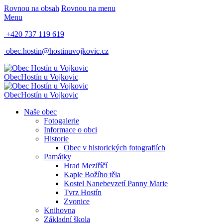
Rovnou na obsah
Rovnou na menu
Menu
+420 737 119 619
obec.hostin@hostinuvojkovic.cz
Obec
Hostín u Vojkovic
Obec
Hostín u Vojkovic
Naše obec
Fotogalerie
Informace o obci
Historie
Obec v historických fotografiích
Památky
Hrad Meziříčí
Kaple Božího těla
Kostel Nanebevzetí Panny Marie
Tvrz Hostín
Zvonice
Knihovna
Základní škola