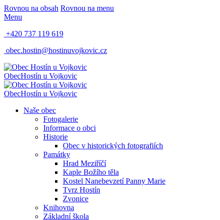
Rovnou na obsah
Rovnou na menu
Menu
+420 737 119 619
obec.hostin@hostinuvojkovic.cz
Obec
Hostín u Vojkovic
Obec
Hostín u Vojkovic
Naše obec
Fotogalerie
Informace o obci
Historie
Obec v historických fotografiích
Památky
Hrad Meziříčí
Kaple Božího těla
Kostel Nanebevzetí Panny Marie
Tvrz Hostín
Zvonice
Knihovna
Základní škola