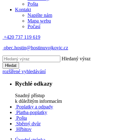
Pošta
Kontakt
Napište nám
Mapa webu
Počasí
+420 737 119 619
obec.hostin@hostinuvojkovic.cz
Hledaný výraz
Hledat
rozšířené vyhledávání
Rychlé odkazy
Snadný přístup
k důležitým informacím
Poplatky a odpady
Platba-poplatky
Pošta
Sběrný dvůr
Hřbitov
Úvodní stránka