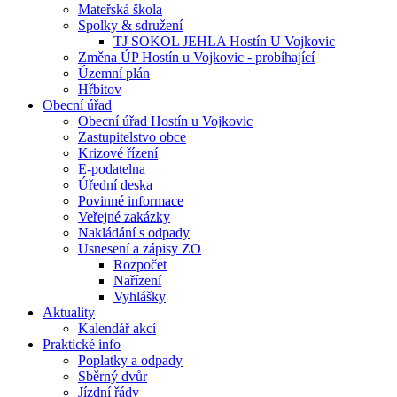
Mateřská škola
Spolky & sdružení
TJ SOKOL JEHLA Hostín U Vojkovic
Změna ÚP Hostín u Vojkovic - probíhající
Územní plán
Hřbitov
Obecní úřad
Obecní úřad Hostín u Vojkovic
Zastupitelstvo obce
Krizové řízení
E-podatelna
Úřední deska
Povinné informace
Veřejné zakázky
Nakládání s odpady
Usnesení a zápisy ZO
Rozpočet
Nařízení
Vyhlášky
Aktuality
Kalendář akcí
Praktické info
Poplatky a odpady
Sběrný dvůr
Jízdní řády