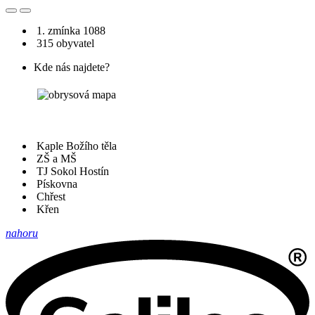
1. zmínka 1088
315 obyvatel
Kde nás najdete?
Kaple Božího těla
ZŠ a MŠ
TJ Sokol Hostín
Pískovna
Chřest
Křen
nahoru