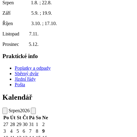
Srpen 1.8. ; 22.8.
Září 5.9. ; 19.9.
Říjen 3.10. ; 17.10.
Listopad 7.11.
Prosinec 5.12.
Praktické info
Poplatky a odpady
Sběrný dvůr
Jízdní řády
Pošta
Kalendář
Srpen
2026
Po
Út
St
Čt
Pá
So
Ne
27
28
29
30
31
1
2
3
4
5
6
7
8
9