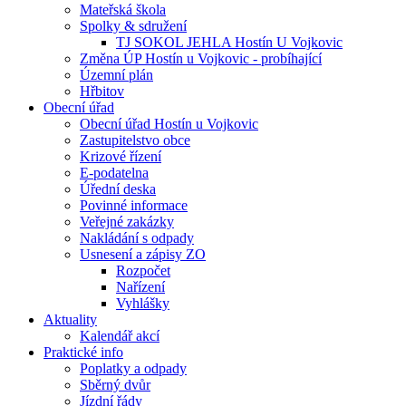
Mateřská škola
Spolky & sdružení
TJ SOKOL JEHLA Hostín U Vojkovic
Změna ÚP Hostín u Vojkovic - probíhající
Územní plán
Hřbitov
Obecní úřad
Obecní úřad Hostín u Vojkovic
Zastupitelstvo obce
Krizové řízení
E-podatelna
Úřední deska
Povinné informace
Veřejné zakázky
Nakládání s odpady
Usnesení a zápisy ZO
Rozpočet
Nařízení
Vyhlášky
Aktuality
Kalendář akcí
Praktické info
Poplatky a odpady
Sběrný dvůr
Jízdní řády