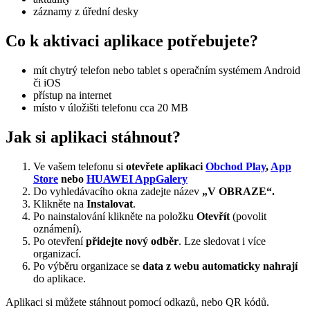
záznamy z úřední desky
Co k aktivaci aplikace potřebujete?
mít chytrý telefon nebo tablet s operačním systémem Android
či iOS
přístup na internet
místo v úložišti telefonu cca 20 MB
Jak si aplikaci stáhnout?
Ve vašem telefonu si
otevřete aplikaci
Obchod Play
,
App
Store
nebo
HUAWEI AppGalery
Do vyhledávacího okna zadejte název
„V OBRAZE“.
Klikněte na
Instalovat
.
Po nainstalování klikněte na položku
Otevřít
(povolit
oznámení).
Po otevření
přidejte nový odběr
. Lze sledovat i více
organizací.
Po výběru organizace se
data z webu automaticky nahrají
do aplikace.
Aplikaci si můžete stáhnout pomocí odkazů, nebo QR kódů.