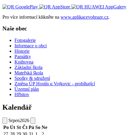
Pro více informací klikněte na
www.aplikacevobraze.cz
.
Naše obec
Fotogalerie
Informace o obci
Historie
Památky
Knihovna
Základní škola
Mateřská škola
Spolky & sdružení
Změna ÚP Hostín u Vojkovic - probíhající
Územní plán
Hřbitov
Kalendář
Srpen
2026
Po
Út
St
Čt
Pá
So
Ne
27
28
29
30
31
1
2