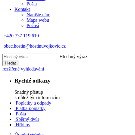
Pošta
Kontakt
Napište nám
Mapa webu
Počasí
+420 737 119 619
obec.hostin@hostinuvojkovic.cz
Hledaný výraz
Hledat
rozšířené vyhledávání
Rychlé odkazy
Snadný přístup
k důležitým informacím
Poplatky a odpady
Platba-poplatky
Pošta
Sběrný dvůr
Hřbitov
Úvodní stránka