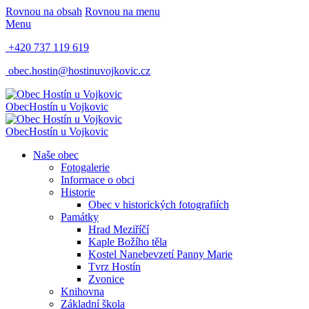
Rovnou na obsah
Rovnou na menu
Menu
+420 737 119 619
obec.hostin@hostinuvojkovic.cz
Obec
Hostín u Vojkovic
Obec
Hostín u Vojkovic
Naše obec
Fotogalerie
Informace o obci
Historie
Obec v historických fotografiích
Památky
Hrad Meziříčí
Kaple Božího těla
Kostel Nanebevzetí Panny Marie
Tvrz Hostín
Zvonice
Knihovna
Základní škola