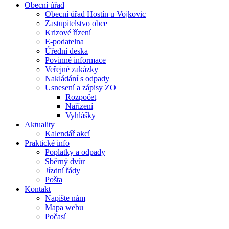
Obecní úřad
Obecní úřad Hostín u Vojkovic
Zastupitelstvo obce
Krizové řízení
E-podatelna
Úřední deska
Povinné informace
Veřejné zakázky
Nakládání s odpady
Usnesení a zápisy ZO
Rozpočet
Nařízení
Vyhlášky
Aktuality
Kalendář akcí
Praktické info
Poplatky a odpady
Sběrný dvůr
Jízdní řády
Pošta
Kontakt
Napište nám
Mapa webu
Počasí