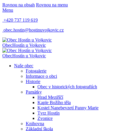
Rovnou na obsah
Rovnou na menu
Menu
+420 737 119 619
obec.hostin@hostinuvojkovic.cz
Obec
Hostín u Vojkovic
Obec
Hostín u Vojkovic
Naše obec
Fotogalerie
Informace o obci
Historie
Obec v historických fotografiích
Památky
Hrad Meziříčí
Kaple Božího těla
Kostel Nanebevzetí Panny Marie
Tvrz Hostín
Zvonice
Knihovna
Základní škola