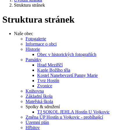
Struktura stránek
Struktura stránek
Naše obec
Fotogalerie
Informace o obci
Historie
Obec v historických fotografiích
Památky
Hrad Meziříčí
Kaple Božího těla
Kostel Nanebevzetí Panny Marie
Tvrz Hostín
Zvonice
Knihovna
Základní škola
Mateřská škola
Spolky & sdružení
TJ SOKOL JEHLA Hostín U Vojkovic
Změna ÚP Hostín u Vojkovic - probíhající
Územní plán
Hřbitov