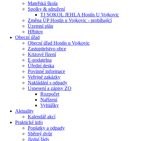
Mateřská škola
Spolky & sdružení
TJ SOKOL JEHLA Hostín U Vojkovic
Změna ÚP Hostín u Vojkovic - probíhající
Územní plán
Hřbitov
Obecní úřad
Obecní úřad Hostín u Vojkovic
Zastupitelstvo obce
Krizové řízení
E-podatelna
Úřední deska
Povinné informace
Veřejné zakázky
Nakládání s odpady
Usnesení a zápisy ZO
Rozpočet
Nařízení
Vyhlášky
Aktuality
Kalendář akcí
Praktické info
Poplatky a odpady
Sběrný dvůr
Jízdní řády