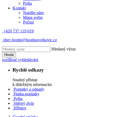
Pošta
Kontakt
Napište nám
Mapa webu
Počasí
+420 737 119 619
obec.hostin@hostinuvojkovic.cz
Hledaný výraz
Hledat
rozšířené vyhledávání
Rychlé odkazy
Snadný přístup
k důležitým informacím
Poplatky a odpady
Platba-poplatky
Pošta
Sběrný dvůr
Hřbitov
Úvodní stránka