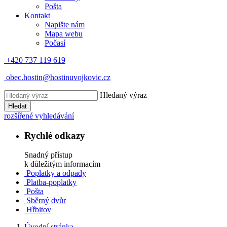
Pošta
Kontakt
Napište nám
Mapa webu
Počasí
+420 737 119 619
obec.hostin@hostinuvojkovic.cz
Hledaný výraz
Hledat
rozšířené vyhledávání
Rychlé odkazy
Snadný přístup
k důležitým informacím
Poplatky a odpady
Platba-poplatky
Pošta
Sběrný dvůr
Hřbitov
Úvodní stránka