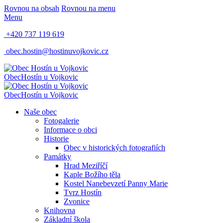
Rovnou na obsah
Rovnou na menu
Menu
+420 737 119 619
obec.hostin@hostinuvojkovic.cz
Obec
Hostín u Vojkovic
Obec
Hostín u Vojkovic
Naše obec
Fotogalerie
Informace o obci
Historie
Obec v historických fotografiích
Památky
Hrad Meziříčí
Kaple Božího těla
Kostel Nanebevzetí Panny Marie
Tvrz Hostín
Zvonice
Knihovna
Základní škola