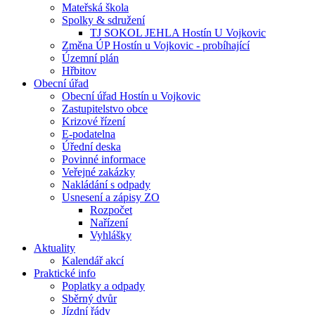
Mateřská škola
Spolky & sdružení
TJ SOKOL JEHLA Hostín U Vojkovic
Změna ÚP Hostín u Vojkovic - probíhající
Územní plán
Hřbitov
Obecní úřad
Obecní úřad Hostín u Vojkovic
Zastupitelstvo obce
Krizové řízení
E-podatelna
Úřední deska
Povinné informace
Veřejné zakázky
Nakládání s odpady
Usnesení a zápisy ZO
Rozpočet
Nařízení
Vyhlášky
Aktuality
Kalendář akcí
Praktické info
Poplatky a odpady
Sběrný dvůr
Jízdní řády