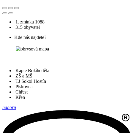
1. zmínka 1088
315 obyvatel
Kde nás najdete?
Kaple Božího těla
ZŠ a MŠ
TJ Sokol Hostín
Pískovna
Chřest
Křen
nahoru