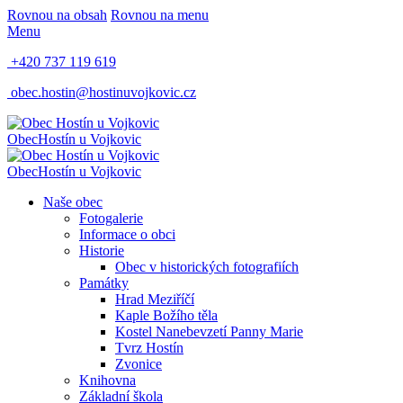
Rovnou na obsah
Rovnou na menu
Menu
+420 737 119 619
obec.hostin@hostinuvojkovic.cz
Obec
Hostín u Vojkovic
Obec
Hostín u Vojkovic
Naše obec
Fotogalerie
Informace o obci
Historie
Obec v historických fotografiích
Památky
Hrad Meziříčí
Kaple Božího těla
Kostel Nanebevzetí Panny Marie
Tvrz Hostín
Zvonice
Knihovna
Základní škola