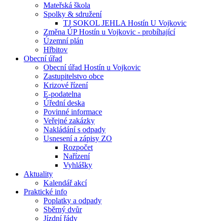
Mateřská škola
Spolky & sdružení
TJ SOKOL JEHLA Hostín U Vojkovic
Změna ÚP Hostín u Vojkovic - probíhající
Územní plán
Hřbitov
Obecní úřad
Obecní úřad Hostín u Vojkovic
Zastupitelstvo obce
Krizové řízení
E-podatelna
Úřední deska
Povinné informace
Veřejné zakázky
Nakládání s odpady
Usnesení a zápisy ZO
Rozpočet
Nařízení
Vyhlášky
Aktuality
Kalendář akcí
Praktické info
Poplatky a odpady
Sběrný dvůr
Jízdní řády