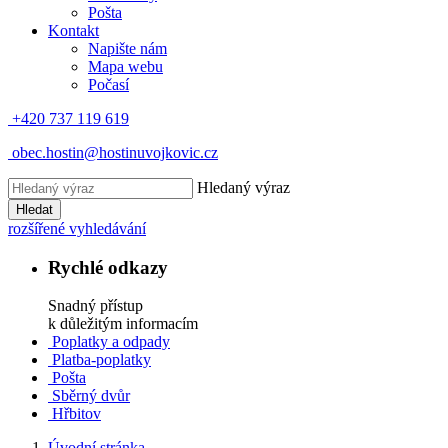
Pošta
Kontakt
Napište nám
Mapa webu
Počasí
+420 737 119 619
obec.hostin@hostinuvojkovic.cz
Hledaný výraz
Hledat
rozšířené vyhledávání
Rychlé odkazy
Snadný přístup
k důležitým informacím
Poplatky a odpady
Platba-poplatky
Pošta
Sběrný dvůr
Hřbitov
Úvodní stránka